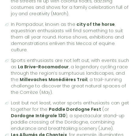
the streets fill up with colorful floats, dazzling
costumes and shows for a family celebration full of
joy and creativity (March).
In Pompadour, known as the
city of the horse
,
equestrian enthusiasts will find something to suit
them all year round. Horse shows, exhibitions and
demonstrations enliven this Mecca of equine
culture.
Sports enthusiasts are not left out, with events such
as
La Brive-Rocamadour
, a legendary cycling race
through the region’s sumptuous landscapes, and
the
Millevaches Monédières Trail
, a trail-running
challenge to discover the great natural spaces of
the Corrèze (May).
Last but not least, water sports enthusiasts can get
together for the
Paddle Dordogne Fest
(or
Dordogne Intégrale 130
), a spectacular stand-up
paddle crossing of the Dordogne, combining
endurance and breathtaking scenery (June).
Les Allumés de Chanteix
, for example, illuminates