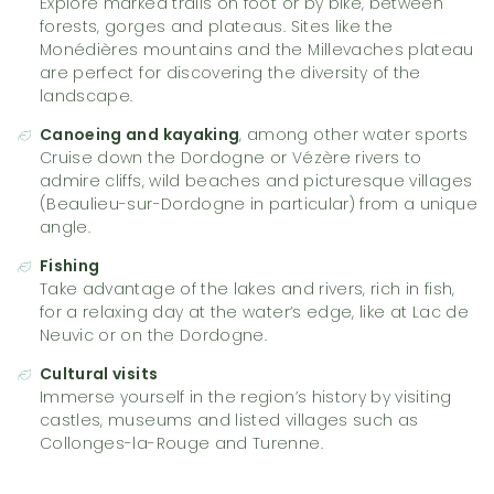
Explore marked trails on foot or by bike, between
forests, gorges and plateaus. Sites like the
Monédières mountains and the Millevaches plateau
are perfect for discovering the diversity of the
landscape.
Canoeing and kayaking
, among other water sports
Cruise down the Dordogne or Vézère rivers to
admire cliffs, wild beaches and picturesque villages
(Beaulieu-sur-Dordogne in particular) from a unique
angle.
Fishing
Take advantage of the lakes and rivers, rich in fish,
for a relaxing day at the water’s edge, like at Lac de
Neuvic or on the Dordogne.
Cultural visits
Immerse yourself in the region’s history by visiting
castles, museums and listed villages such as
Collonges-la-Rouge and Turenne.