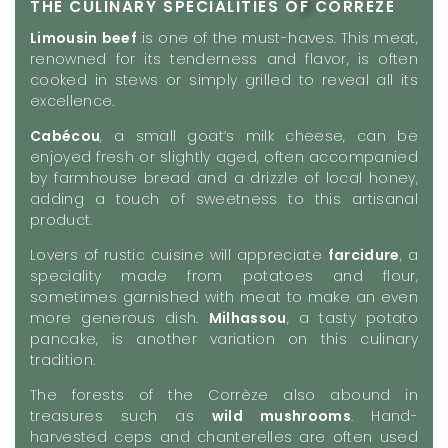
THE CULINARY SPECIALITIES OF CORREZE
Limousin beef
is one of the must-haves. This meat,
renowned for its tenderness and flavor, is often
cooked in stews or simply grilled to reveal all its
excellence.
Cabécou
, a small goat’s milk cheese, can be
enjoyed fresh or slightly aged, often accompanied
by farmhouse bread and a drizzle of local honey,
adding a touch of sweetness to this artisanal
product.
Lovers of rustic cuisine will appreciate
farcidure
, a
speciality made from potatoes and flour,
sometimes garnished with meat to make an even
more generous dish.
Milhassou
, a tasty potato
pancake, is another variation on this culinary
tradition.
The forests of the Corrèze also abound in
treasures such as
wild mushrooms
. Hand-
harvested ceps and chanterelles are often used