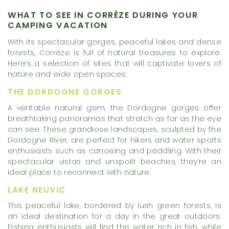
WHAT TO SEE IN CORRÈZE DURING YOUR
CAMPING VACATION
With its spectacular gorges, peaceful lakes and dense
forests, Corrèze is full of natural treasures to explore.
Here’s a selection of sites that will captivate lovers of
nature and wide open spaces:
THE DORDOGNE GORGES
A veritable natural gem, the Dordogne gorges offer
breathtaking panoramas that stretch as far as the eye
can see. These grandiose landscapes, sculpted by the
Dordogne River, are perfect for hikers and water sports
enthusiasts such as canoeing and paddling. With their
spectacular vistas and unspoilt beaches, they’re an
ideal place to reconnect with nature.
LAKE NEUVIC
This peaceful lake, bordered by lush green forests, is
an ideal destination for a day in the great outdoors.
Fishing enthusiasts will find the water rich in fish, while