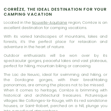
CORRÈZE, THE IDEAL DESTINATION FOR YOUR
CAMPING VACATION
Located in the
Nouvelle-Aquitaine
region, Corrèze is an
excellent destination for camping vacations.
With its varied landscapes of mountains, lakes and
forests, it’s the perfect place for relaxation and
adventure in the heart of nature.
Outdoor enthusiasts will be won over by its
spectacular gorges, peaceful lakes and vast plateaus,
perfect for hiking, mountain biking or canoeing.
The Lac de Neuvic, ideal for swimming and hiking, or
the Dordogne gorges, with their breathtaking
panoramas, are among the places not to be missed.
When it comes to heritage, Corrèze is brimming with
historical and architectural treasures. Picturesque
villages like Collonges-la-Rouge, with its red sandstone
houses, or Saint-Robert, perched on a hill, plunge you
into a medieval atmosphere.