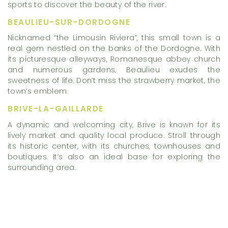
sports to discover the beauty of the river.
BEAULIEU-SUR-DORDOGNE
Nicknamed “the Limousin Riviera”, this small town is a
real gem nestled on the banks of the Dordogne. With
its picturesque alleyways, Romanesque abbey church
and numerous gardens, Beaulieu exudes the
sweetness of life. Don’t miss the strawberry market, the
town’s emblem.
BRIVE-LA-GAILLARDE
A dynamic and welcoming city, Brive is known for its
lively market and quality local produce. Stroll through
its historic center, with its churches, townhouses and
boutiques. It’s also an ideal base for exploring the
surrounding area.
MUST-SEE PLACES