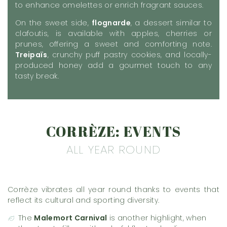
to enhance omelettes or enrich fragrant sauces.
On the sweet side,
flognarde
, a dessert similar to
clafoutis, is available with apples, cherries or
prunes, offering a sweet and comforting note.
Treipaïs
, crunchy puff pastry cookies, and locally-
produced honey add a gourmet touch to any
tasty break.
CORRÈZE: EVENTS
ALL YEAR ROUND
Corrèze vibrates all year round thanks to events that
reflect its cultural and sporting diversity.
The
Malemort Carnival
is another highlight, when