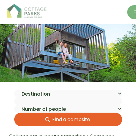
Find a campsite
Cottage parks, nature campsites
»
Campings