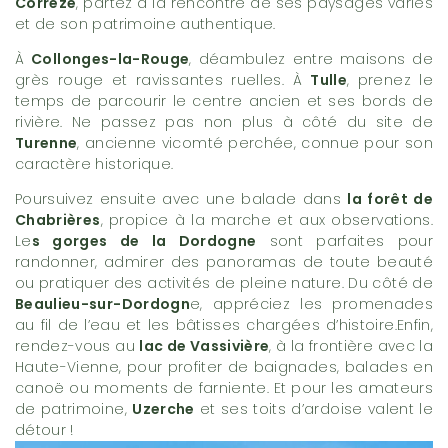
Corrèze
, partez à la rencontre de ses paysages variés
et de son patrimoine authentique.
À
Collonges-la-Rouge
, déambulez entre maisons de
grès rouge et ravissantes ruelles. À
Tulle
, prenez le
temps de parcourir le centre ancien et ses bords de
rivière. Ne passez pas non plus à côté du site de
Turenne
, ancienne vicomté perchée, connue pour son
caractère historique.
Poursuivez ensuite avec une balade dans
la forêt de
Chabrières
, propice à la marche et aux observations.
Le
s gorges de la Dordogne
sont parfaites pour
randonner, admirer des panoramas de toute beauté
ou pratiquer des activités de pleine nature. Du côté de
Beaulieu-sur-Dordogn
e, appréciez les promenades
au fil de l’eau et les bâtisses chargées d’histoire.Enfin,
rendez-vous au
lac de Vassivière
, à la frontière avec la
Haute-Vienne, pour profiter de baignades, balades en
canoë ou moments de farniente. Et pour les amateurs
de patrimoine,
Uzerche
et ses toits d’ardoise valent le
détour !