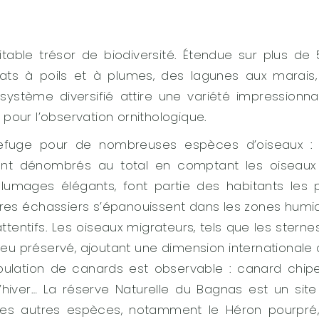
table trésor de biodiversité. Étendue sur plus de
tats à poils et à plumes, des lagunes aux marais
stème diversifié attire une variété impressionna
é pour l’observation ornithologique.
refuge pour de nombreuses espèces d’oiseaux : 
ont dénombrés au total en comptant les oiseaux
lumages élégants, font partie des habitants les 
tres échassiers s’épanouissent dans les zones humi
ttentifs. Les oiseaux migrateurs, tels que les sterne
ieu préservé, ajoutant une dimension internationale 
opulation de canards est observable : canard chip
 d’hiver… La réserve Naturelle du Bagnas est un sit
es autres espèces, notamment le Héron pourpré,