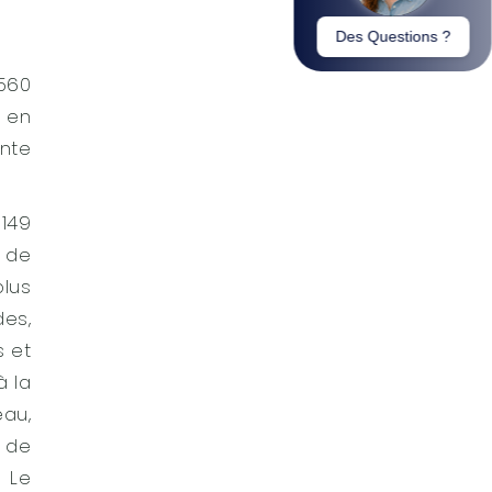
 560
, en
nte
149
 de
plus
des,
s et
à la
eau,
e de
 Le