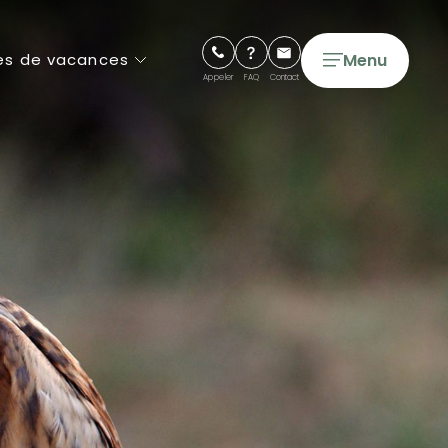
Menu
es de vacances
Appeler
FAQ
Contact
Campings 5 étoiles
Campings 4 étoiles
Cottages de Luxe
Tentes & Lodges Glamping
Longs séjours
Courts séjours