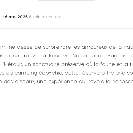
 le
6 mai 2026
·
6 min de lecture
en
n, ne cesse de surprendre les amoureux de la nat
sse se trouve la Réserve Naturelle du Bagnas, à
l’Hérault, un sanctuaire préservé où la faune et la f
es du camping éco-chic, cette réserve offre une so
n des oiseaux, une expérience qui révèle la richess