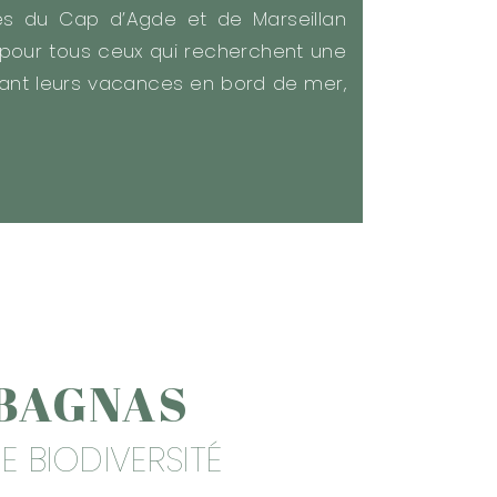
es du Cap d’Agde et de Marseillan
l pour tous ceux qui recherchent une
nt leurs vacances en bord de mer,
 BAGNAS
E BIODIVERSITÉ