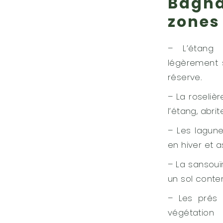
Bagna
zones
– L’étang
légèrement s
réserve.
– La roseliè
l’étang, abr
– Les lagune
en hiver et 
– La sansou
un sol conte
– Les prés 
végétation