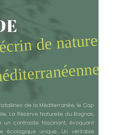
DE
écrin de nature
éditerranéenne
ristallines de la Méditerranée, le Cap
le. La Réserve Naturelle du Bagnas,
re un contraste fascinant, évoquant
re écologique unique. Un véritable