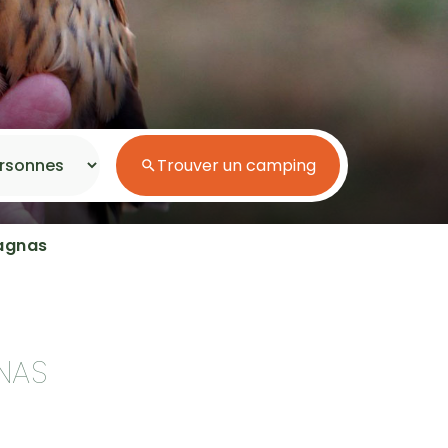
Espace aquatique
Accès direct plage
Trouver un camping
Séjour en bord de mer
bagnas
Séjour nature
Campings pas cher
NAS