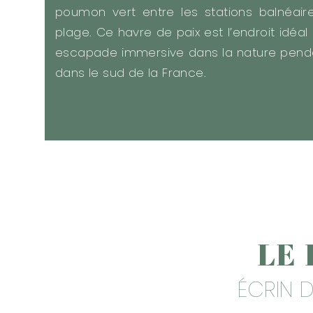
poumon vert entre les stations balnéair
plage. Ce havre de paix est l’endroit idéa
escapade immersive dans la nature penda
dans le sud de la France.
LE
ÉCRIN D