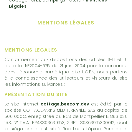
Légales
MENTIONS LÉGALES
MENTIONS LEGALES
Conformément aux dispositions des articles 6-III et 19
de la loi Nº2004-575 du 21 juin 2004 pour la confiance
dans l’économie numérique, dite L.C.E.N, nous portons
à la connaissance des utilisateurs et visiteurs du site
les informations suivantes :
PRÉSENTATION DU SITE
Le site Internet
cottage.beecom.dev
est édité par la
société COTTAGEPARKS MÉDITERRANÉE, SAS au capital de
500 000€, enregistrée au RCS de Montpellier B 893 639
153, N° T.V.A.: FR43893639153, SIRET: 89363915300012, dont
le siège social est situé Rue Louis Lépine, Parc de la