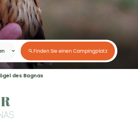
Kurzaufenthalte
Wasserraum
Direkter Zugang zum Strand
Finden Sie einen Campingplatz
Aufenthalt am Meer
Vögel des Bagnas
Aufenthalt in der Natur
UR
NAS