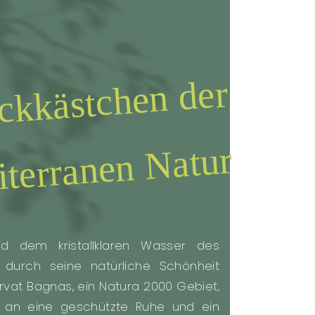
in
ch
stchen der
erranen
atur
d dem kristallklaren Wasser des
 durch seine natürliche Schönheit
vat Bagnas, ein Natura 2000 Gebiet,
er an eine geschützte Ruhe und ein