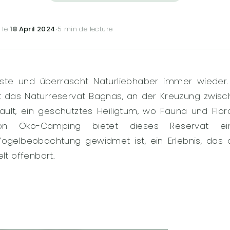
 le
18 April 2024
·
5 min de lecture
üste und überrascht Naturliebhaber immer wieder.
gt das Naturreservat Bagnas, an der Kreuzung zwis
t, ein geschütztes Heiligtum, wo Fauna und Flora
on Öko-Camping bietet dieses Reservat ei
ogelbeobachtung gewidmet ist, ein Erlebnis, das 
lt offenbart.