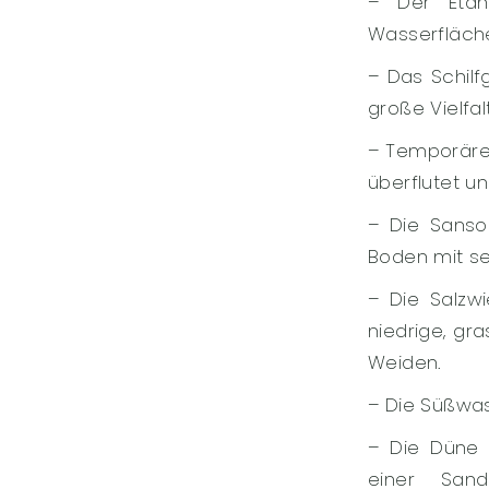
– Der Etan
Wasserfläche
– Das Schil
große Vielfal
– Temporäre 
überflutet 
– Die Sanso
Boden mit s
– Die Salzw
niedrige, gr
Weiden.
– Die Süßwa
– Die Düne 
einer Sand