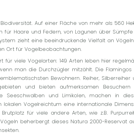
Biodiversität. Auf einer Fläche von mehr als 560 He
n für Haare und Federn, von Lagunen über Sümpfe 
system zieht eine beeindruckende Vielfalt an Vögel
n Ort für Vogelbeobachtungen.
t für viele Vogelarten: 149 Arten leben hier regelm
enn man die Durchzügler mitzählt. Die Flamingos 
mblematischsten Bewohnern. Reiher, Silberreiher 
gebieten und bieten aufmerksamen Besuchern 
wie Seeschwalben und Limikolen, machen in die
 lokalen Vogelreichtum eine internationale Dimens
rutplatz für viele andere Arten, wie z.B. Purpurrei
Vögeln beherbergt dieses Natura 2000-Reservat a
nsekten.