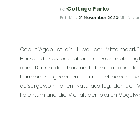
Cottage Parks
Par
Publié le
21 November 2023
·
Mis à jour
Cap d’Agde ist ein Juwel der Mittelmeerk
Herzen dieses bezaubernden Reiseziels lie
dem Bassin de Thau und dem Tal des Héraul
Harmonie gedeihen. Für Liebhaber v
außergewöhnlichen Naturausflug, der der V
Reichtum und die Vielfalt der lokalen Vogelwe