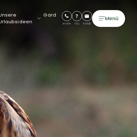
Unsere
Gard
Menü
Urlaubsideen
Anrufen
FAQ
Kontakt
5-Sterne-Campingplätze
4-Sterne-Campingplätze
Unsere Luxus-Cottages
Unsere Glamping-Zelte und
-Lodges
Längere Aufenthalte