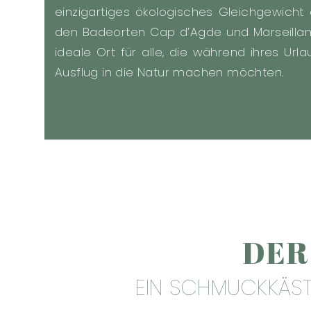
einzigartiges ökologisches Gleichgewicht 
den Badeorten Cap d’Agde und Marseillan 
ideale Ort für alle, die während ihres Ur
Ausflug in die Natur machen möchten.
DER
EIN SCHMUCKKÄST