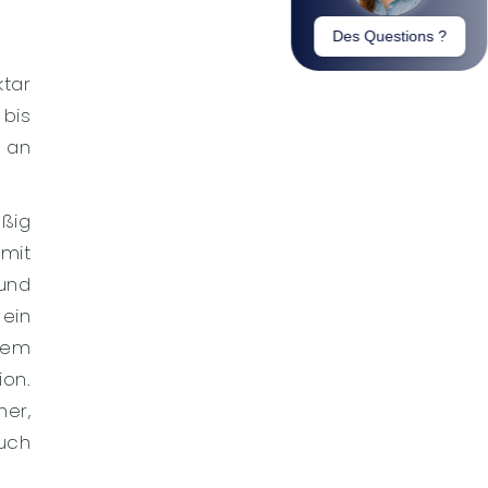
ktar
bis
n an
äßig
mit
und
ein
sem
ion.
her,
uch