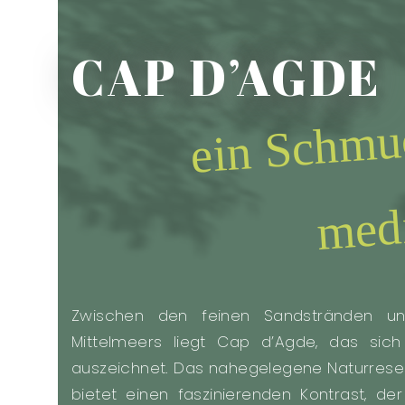
CAP D’AGDE
e
S
muckkä
medit
N
Zwischen den feinen Sandstränden un
Mittelmeers liegt Cap d’Agde, das sich
auszeichnet. Das nahegelegene Naturreser
bietet einen faszinierenden Kontrast, d