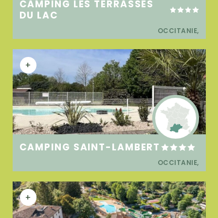
CAMPING LES TERRASSES
DU LAC
OCCITANIE,
+
CAMPING SAINT-LAMBERT
OCCITANIE,
+