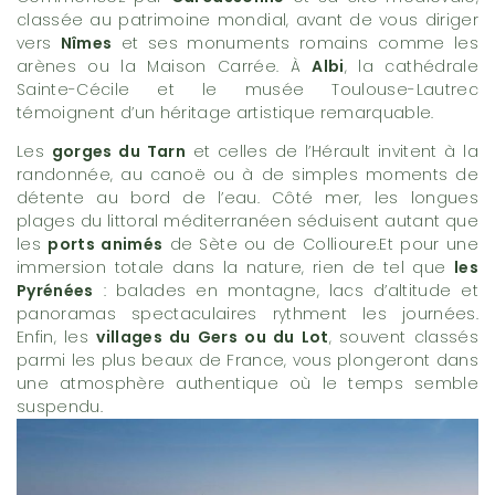
classée au patrimoine mondial, avant de vous diriger
vers
Nîmes
et ses monuments romains comme les
arènes ou la Maison Carrée. À
Albi
, la cathédrale
Sainte-Cécile et le musée Toulouse-Lautrec
témoignent d’un héritage artistique remarquable.
Les
gorges du Tarn
et celles de l’Hérault invitent à la
randonnée, au canoë ou à de simples moments de
détente au bord de l’eau. Côté mer, les longues
plages du littoral méditerranéen séduisent autant que
les
ports animés
de Sète ou de Collioure.Et pour une
immersion totale dans la nature, rien de tel que
les
Pyrénées
: balades en montagne, lacs d’altitude et
panoramas spectaculaires rythment les journées.
Enfin, les
villages du Gers ou du Lot
, souvent classés
parmi les plus beaux de France, vous plongeront dans
une atmosphère authentique où le temps semble
suspendu.