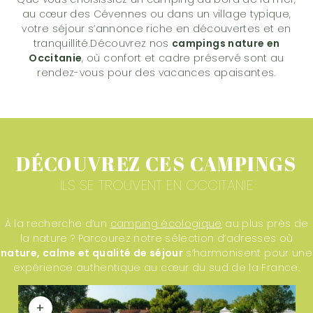
au cœur des Cévennes ou dans un village typique,
votre séjour s’annonce riche en découvertes et en
tranquillité.Découvrez nos
campings nature en
Occitanie
, où confort et cadre préservé sont au
rendez-vous pour des vacances apaisantes.
DÉCOUVREZ CES CAMPINGS
ILS SE TROUVENT EN OCCITANIE
À la recherche d’un
camping écologique
au plus près de
la nature ? Parcourez notre sélection d’adresses où
nature, calme et qualité de séjour
s’harmonisent pour une
expérience authentique au cœur du sud de la France.
+