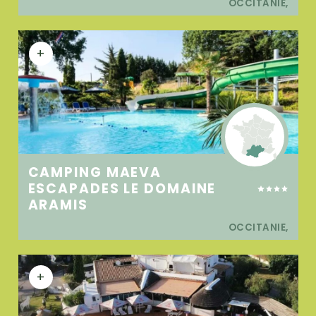
OCCITANIE,
+
CAMPING MAEVA
ESCAPADES LE DOMAINE
ARAMIS
OCCITANIE,
+