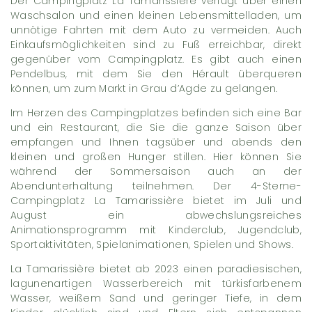
Der Campingplatz La Tamarissière verfügt über einen
Waschsalon und einen kleinen Lebensmittelladen, um
unnötige Fahrten mit dem Auto zu vermeiden. Auch
Einkaufsmöglichkeiten sind zu Fuß erreichbar, direkt
gegenüber vom Campingplatz. Es gibt auch einen
Pendelbus, mit dem Sie den Hérault überqueren
können, um zum Markt in Grau d’Agde zu gelangen.
Im Herzen des Campingplatzes befinden sich eine Bar
und ein Restaurant, die Sie die ganze Saison über
empfangen und Ihnen tagsüber und abends den
kleinen und großen Hunger stillen. Hier können Sie
während der Sommersaison auch an der
Abendunterhaltung teilnehmen. Der 4-Sterne-
Campingplatz La Tamarissière bietet im Juli und
August ein abwechslungsreiches
Animationsprogramm mit Kinderclub, Jugendclub,
Sportaktivitäten, Spielanimationen, Spielen und Shows.
La Tamarissière bietet ab 2023 einen paradiesischen,
lagunenartigen Wasserbereich mit türkisfarbenem
Wasser, weißem Sand und geringer Tiefe, in dem