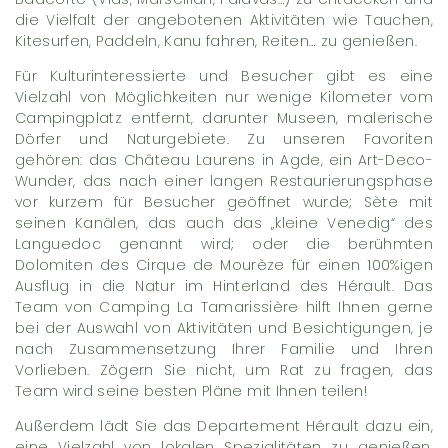
die Vielfalt der angebotenen Aktivitäten wie Tauchen,
Kitesurfen, Paddeln, Kanu fahren, Reiten… zu genießen.
Für Kulturinteressierte und Besucher gibt es eine
Vielzahl von Möglichkeiten nur wenige Kilometer vom
Campingplatz entfernt, darunter Museen, malerische
Dörfer und Naturgebiete. Zu unseren Favoriten
gehören: das Château Laurens in Agde, ein Art-Deco-
Wunder, das nach einer langen Restaurierungsphase
vor kurzem für Besucher geöffnet wurde; Sète mit
seinen Kanälen, das auch das „kleine Venedig“ des
Languedoc genannt wird; oder die berühmten
Dolomiten des Cirque de Mourèze für einen 100%igen
Ausflug in die Natur im Hinterland des Hérault. Das
Team von Camping La Tamarissière hilft Ihnen gerne
bei der Auswahl von Aktivitäten und Besichtigungen, je
nach Zusammensetzung Ihrer Familie und Ihren
Vorlieben. Zögern Sie nicht, um Rat zu fragen, das
Team wird seine besten Pläne mit Ihnen teilen!
Außerdem lädt Sie das Departement Hérault dazu ein,
eine Vielzahl von lokalen Spezialitäten zu genießen,