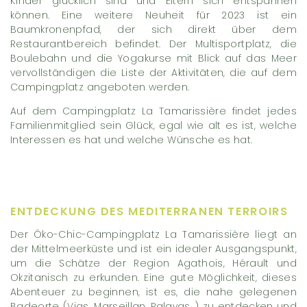
Kinder glücklich sind und Eltern sich entspannen
können. Eine weitere Neuheit für 2023 ist ein
Baumkronenpfad, der sich direkt über dem
Restaurantbereich befindet. Der Multisportplatz, die
Boulebahn und die Yogakurse mit Blick auf das Meer
vervollständigen die Liste der Aktivitäten, die auf dem
Campingplatz angeboten werden.
Auf dem Campingplatz La Tamarissière findet jedes
Familienmitglied sein Glück, egal wie alt es ist, welche
Interessen es hat und welche Wünsche es hat.
ENTDECKUNG DES MEDITERRANEN TERROIRS
Der Öko-Chic-Campingplatz La Tamarissière liegt an
der Mittelmeerküste und ist ein idealer Ausgangspunkt,
um die Schätze der Region Agathois, Hérault und
Okzitanisch zu erkunden. Eine gute Möglichkeit, dieses
Abenteuer zu beginnen, ist es, die nahe gelegenen
Badeorte (Vias, Marseillan, Palavas…) zu entdecken und