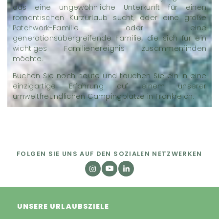
das eine ungewöhnliche Unterkunft für einen
romantischen Kurzurlaub sucht, oder eine große
Patchwork-Familie oder eine
generationsübergreifende Familie, die sich für ein
wichtiges Familienereignis zusammenfinden
möchte.
Buchen Sie noch heute und tauchen Sie ein in eine
einzigartige Erfahrung auf einem unserer
umweltfreundlichen Campingplätze in Frankreich.
FOLGEN SIE UNS AUF DEN SOZIALEN NETZWERKEN
UNSERE URLAUBSZIELE