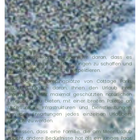
Bei Cottage Parks glauben wir daran, dass es
wichtig ist, bleibende Erinnerungen zu schaffen und
gleichzeitig die Umwelt zu respektieren.
Die Öko-Chic-Campingplätze von Cottage Parks
arbeiten täglich daran, Ihnen den Urlaub Ihrer
Träume in einer maximal geschützten natürlichen
Umgebung zu bieten, mit einer breiten Palette an
Unterkünften, Infrastrukturen und Dienstleistungen,
um den Erwartungen jedes einzelnen Urlaubers
gerecht zu werden.
Wir wissen, dass eine Familie, die am Meer Urlaub
macht, andere Bedürfnisse hat als ein junges Paar,