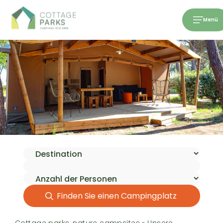
Menü
Finden Sie einen Campingplatz
Cottage parks, nature campsites
»
Unsere