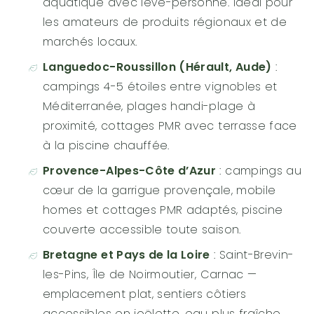
aquatique avec lève-personne. Idéal pour
les amateurs de produits régionaux et de
marchés locaux.
Languedoc-Roussillon (Hérault, Aude)
:
campings 4-5 étoiles entre vignobles et
Méditerranée, plages handi-plage à
proximité, cottages PMR avec terrasse face
à la piscine chauffée.
Provence-Alpes-Côte d’Azur
: campings au
cœur de la garrigue provençale, mobile
homes et cottages PMR adaptés, piscine
couverte accessible toute saison.
Bretagne et Pays de la Loire
: Saint-Brevin-
les-Pins, Île de Noirmoutier, Carnac —
emplacement plat, sentiers côtiers
accessibles en joëlette, eau plus fraîche