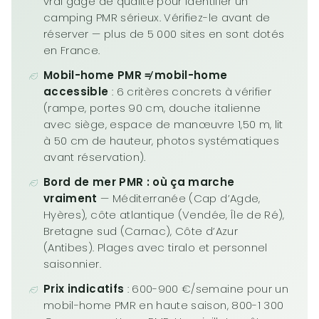
vrai gage de qualité pour identifier un
camping PMR sérieux. Vérifiez-le avant de
réserver — plus de 5 000 sites en sont dotés
en France.
Mobil-home PMR ≠ mobil-home
accessible
: 6 critères concrets à vérifier
(rampe, portes 90 cm, douche italienne
avec siège, espace de manœuvre 1,50 m, lit
à 50 cm de hauteur, photos systématiques
avant réservation).
Bord de mer PMR : où ça marche
vraiment
— Méditerranée (Cap d’Agde,
Hyères), côte atlantique (Vendée, Île de Ré),
Bretagne sud (Carnac), Côte d’Azur
(Antibes). Plages avec tiralo et personnel
saisonnier.
Prix indicatifs
: 600-900 €/semaine pour un
mobil-home PMR en haute saison, 800-1 300