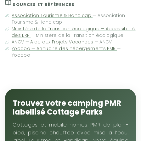
SOURCES ET RÉFÉRENCES
Association Tourisme & Handicap
— Association
Tourisme & Handicap
Ministère de la Transition écologique — Accessibilité
des ERP
— Ministère de la Transition écologique
ANCV — Aide aux Projets Vacances
— ANCV
Yoodoo — Annuaire des hébergements PMR
—
Yoodoo
Trouvez votre camping PMR
labellisé Cottage Parks
Cottages et mobile homes PMR de plain-
pied, piscine chauffée avec mise à l’eau,
label Tourisme et Handicap. Notre équipe