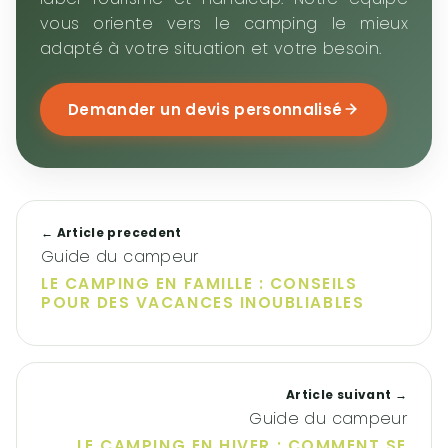
vous oriente vers le camping le mieux
adapté à votre situation et votre besoin.
Demander un devis personnalisé
← Article precedent
Guide du campeur
LE CAMPING EN FAMILLE : CONSEILS
POUR DES VACANCES INOUBLIABLES
Article suivant →
Guide du campeur
LE CAMPING EN HIVER : COMMENT SE