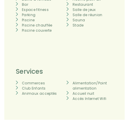
Bar
Restaurant
Espace fitness
Salle de jeux
Parking
Salle de réunion
Piscine
Sauna
Piscine chauffée
Stade
Piscine couverte
Services
Commerces
Alimentation/Point
Club Enfants
alimentation
Animaux acceptés
Accueil nuit
Accès Internet Wifi