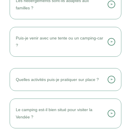
Les hébergements sont-ils adaptés aux
>
familles ?
Oui, les logements conviennent parfaitement
aux familles et aux groupes.
Puis-je venir avec une tente ou un camping-car
>
?
Oui, des emplacements nus sont disponibles
pour le camping traditionnel.
Quelles activités puis-je pratiquer sur place ?
>
Je profite de la plage, du vélo, des balades et
des loisirs nautiques.
Le camping est-il bien situé pour visiter la
>
Vendée ?