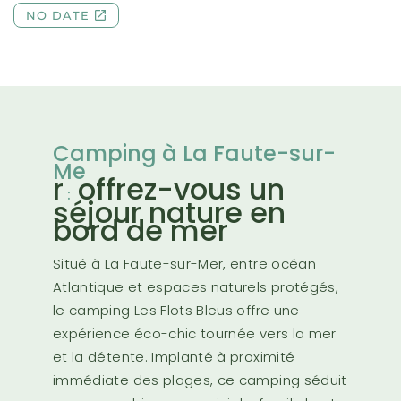
Camping à La Faute-sur-
Me
r
offrez-vous un
:
séjour nature en
bord de mer
Situé à La Faute-sur-Mer, entre océan
Atlantique et espaces naturels protégés,
le camping Les Flots Bleus offre une
expérience éco-chic tournée vers la mer
et la détente. Implanté à proximité
immédiate des plages, ce camping séduit