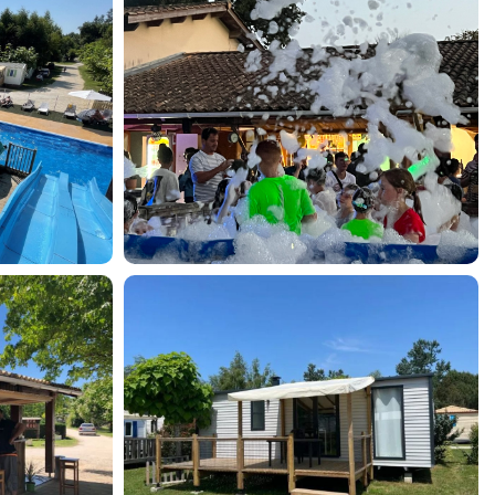
 séjours
e aquatique
direct plage
 en bord de mer
 nature
ngs pas cher