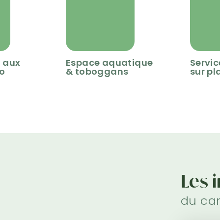
t aux
Espace aquatique
Servic
lo
& toboggans
sur pl
Les 
du ca