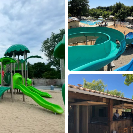
Courts
Espac
Accès 
Séjour
Séjour
Campi