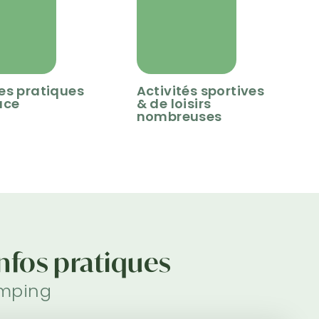
es pratiques
Activités sportives
ace
& de loisirs
nombreuses
infos pratiques
mping