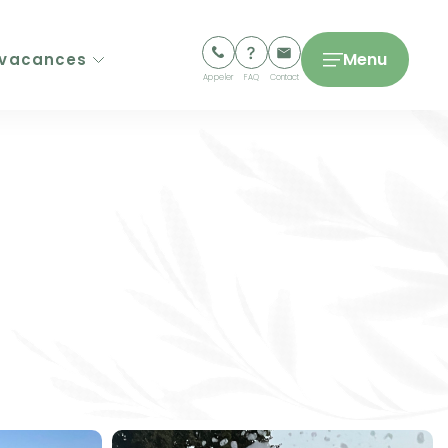
Menu
 vacances
Appeler
FAQ
Contact
ngs 5 étoiles
ngs 4 étoiles
ges de Luxe
s & Lodges
ing
séjours