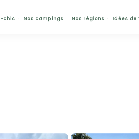
-chic
Nos campings
Nos régions
Idées de
Campi
Campi
Cotta
Tente
Glamp
Longs 