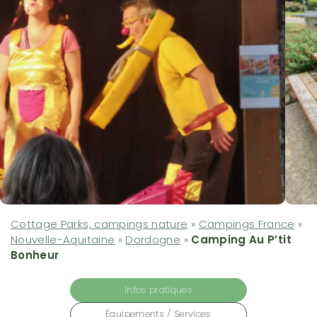
Cottage Parks, campings nature
»
Campings France
»
Nouvelle-Aquitaine
»
Dordogne
»
Camping Au P’tit
Bonheur
Infos pratiques
Équipements / Services