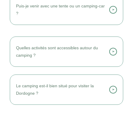
confortablement familles et groupes.
Puis-je venir avec une tente ou un camping-car
>
?
Oui, des emplacements nus spacieux sont
disponibles.
Quelles activités sont accessibles autour du
>
camping ?
Je profite des balades, rivières, marchés et
découvertes locales.
Le camping est-il bien situé pour visiter la
>
Dordogne ?
Oui, il permet de découvrir facilement
villages, nature et patrimoine.