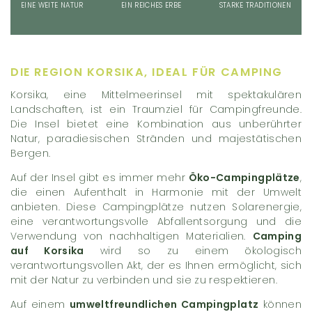
EINE WEITE NATUR
EIN REICHES ERBE
STARKE TRADITIONEN
DIE REGION KORSIKA, IDEAL FÜR CAMPING
Korsika, eine Mittelmeerinsel mit spektakulären
Landschaften, ist ein Traumziel für Campingfreunde.
Die Insel bietet eine Kombination aus unberührter
Natur, paradiesischen Stränden und majestätischen
Bergen.
Auf der Insel gibt es immer mehr
Öko-Campingplätze
,
die einen Aufenthalt in Harmonie mit der Umwelt
anbieten. Diese Campingplätze nutzen Solarenergie,
eine verantwortungsvolle Abfallentsorgung und die
Verwendung von nachhaltigen Materialien.
Camping
auf Korsika
wird so zu einem ökologisch
verantwortungsvollen Akt, der es Ihnen ermöglicht, sich
mit der Natur zu verbinden und sie zu respektieren.
Auf einem
umweltfreundlichen Campingplatz
können