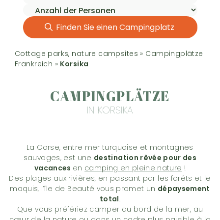
Finden Sie einen Campingplatz
Cottage parks, nature campsites
»
Campingplätze
Frankreich
»
Korsika
CAMPINGPLÄTZE
IN KORSIKA
La Corse, entre mer turquoise et montagnes
sauvages, est une
destination rêvée pour des
vacances
en
camping en pleine nature
!
Des plages aux rivières, en passant par les forêts et le
maquis, l’île de Beauté vous promet un
dépaysement
total
.
Que vous préfériez camper au bord de la mer, au
cœur de la nature ou dans un cadre plus paisible à la