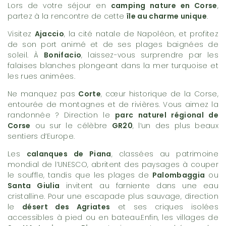
Lors de votre séjour en
camping nature en Corse
,
partez à la rencontre de cette
île au charme unique
.
Visitez
Ajaccio
, la cité natale de Napoléon, et profitez
de son port animé et de ses plages baignées de
soleil. À
Bonifacio
, laissez-vous surprendre par les
falaises blanches plongeant dans la mer turquoise et
les rues animées.
Ne manquez pas
Corte
, cœur historique de la Corse,
entourée de montagnes et de rivières. Vous aimez la
randonnée ? Direction le
parc naturel régional de
Corse
ou sur le célèbre
GR20
, l’un des plus beaux
sentiers d’Europe.
Les
calanques de Piana
, classées au patrimoine
mondial de l’UNESCO, abritent des paysages à couper
le souffle, tandis que les plages de
Palombaggia
ou
Santa Giulia
invitent au farniente dans une eau
cristalline. Pour une escapade plus sauvage, direction
le
désert des Agriates
et ses criques isolées
accessibles à pied ou en bateau.Enfin, les villages de