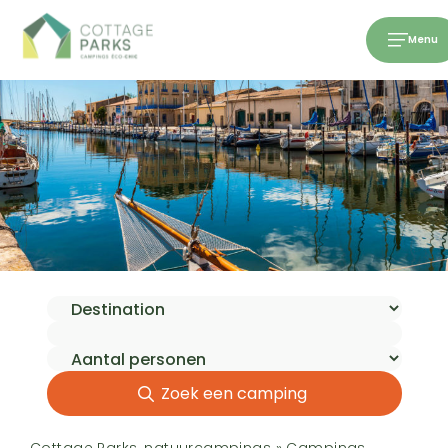
Menu
Zoek een camping
Cottage Parks, natuurcampings
»
Campings