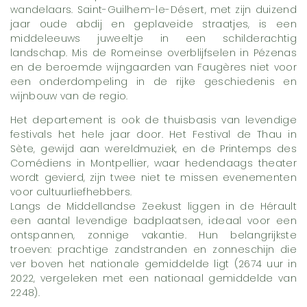
wandelaars. Saint-Guilhem-le-Désert, met zijn duizend
jaar oude abdij en geplaveide straatjes, is een
middeleeuws juweeltje in een schilderachtig
landschap. Mis de Romeinse overblijfselen in Pézenas
en de beroemde wijngaarden van Faugères niet voor
een onderdompeling in de rijke geschiedenis en
wijnbouw van de regio.
Het departement is ook de thuisbasis van levendige
festivals het hele jaar door. Het Festival de Thau in
Sète, gewijd aan wereldmuziek, en de Printemps des
Comédiens in Montpellier, waar hedendaags theater
wordt gevierd, zijn twee niet te missen evenementen
voor cultuurliefhebbers.
Langs de Middellandse Zeekust liggen in de Hérault
een aantal levendige badplaatsen, ideaal voor een
ontspannen, zonnige vakantie. Hun belangrijkste
troeven: prachtige zandstranden en zonneschijn die
ver boven het nationale gemiddelde ligt (2674 uur in
2022, vergeleken met een nationaal gemiddelde van
2248).