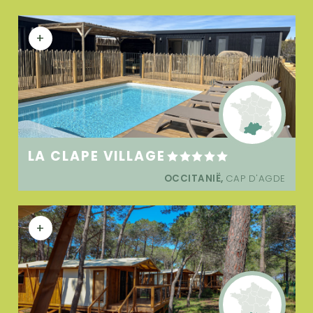
+
LA CLAPE VILLAGE
OCCITANIË,
CAP D'AGDE
+