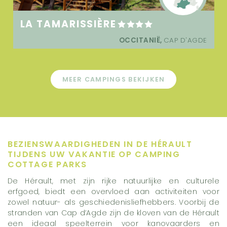
LA TAMARISSIÈRE
OCCITANIË,
CAP D'AGDE
MEER CAMPINGS BEKIJKEN
BEZIENSWAARDIGHEDEN IN DE HÉRAULT
TIJDENS UW VAKANTIE OP CAMPING
COTTAGE PARKS
De Hérault, met zijn rijke natuurlijke en culturele
erfgoed, biedt een overvloed aan activiteiten voor
zowel natuur- als geschiedenisliefhebbers. Voorbij de
stranden van Cap d’Agde zijn de kloven van de Hérault
een ideaal speelterrein voor kanovaarders en