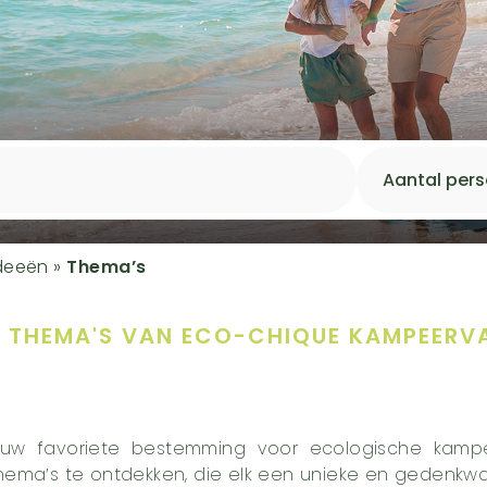
deeën
»
Thema’s
E THEMA'S
VAN ECO-CHIQUE KAMPEERV
 uw favoriete bestemming voor ecologische kampeer
hema’s te ontdekken, die elk een unieke en gedenkwa