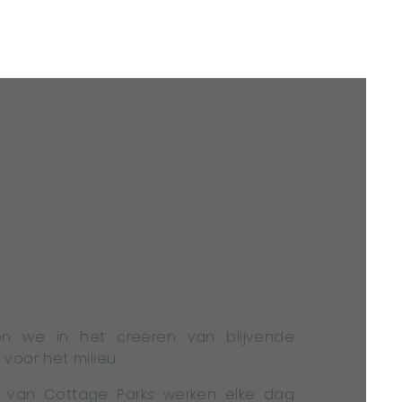
en we in het creëren van blijvende
voor het milieu.
 van Cottage Parks werken elke dag