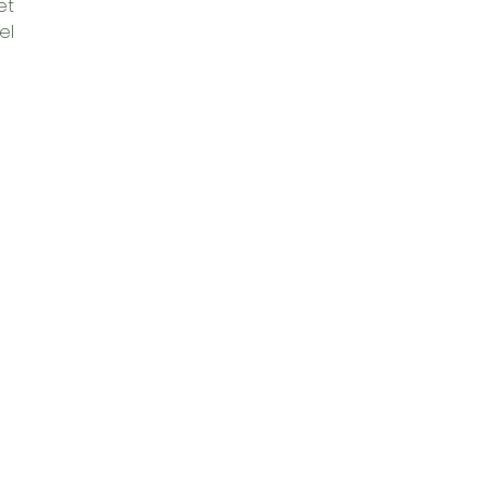
et
el