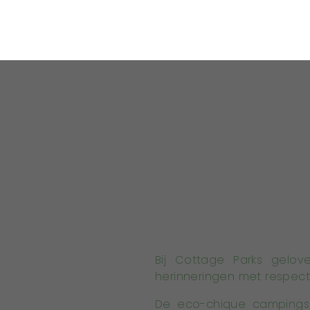
Bij Cottage Parks gelov
herinneringen met respect 
De eco-chique campings