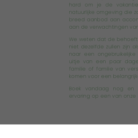
hard om je de vakanti
natuurlijke omgeving die z
breed aanbod aan accomm
aan de verwachtingen van
We weten dat de behoeft
niet dezelfde zullen zijn 
naar een ongebruikelijk
uitje van een paar dag
familie of familie van ve
komen voor een belangrijk
Boek vandaag nog en d
ervaring op een van onze mi