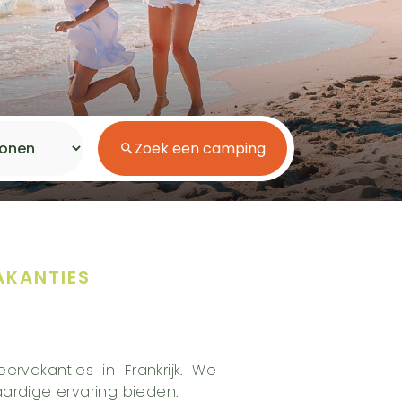
Korte pauzes
Aquatisch gebied
Directe toegang tot het
Zoek een camping
strand
Vakantie aan zee
Natuur Verblijf
AKANTIES
vakanties in Frankrijk. We
ardige ervaring bieden.