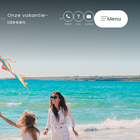
Onze vakantie-
Menu
ideeën
Bellen
FAQ
Contact
5-sterrencampings
4-sterren campings
Onze luxe vakantiehuizen
Onze Glamping tenten en
lodges
Lang verblijf