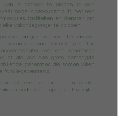
e van je dromen te bieden, in een
oveel mogelijk behouden blijft, met een
odaties, faciliteiten en diensten om
 elke vakantieganger te voldoen.
en van een gezin op vakantie aan zee
als die van een jong stel dat op zoek is
e accommodatie voor een romantisch
en, of die van een grote gemengde
rschillende generaties die samen willen
e familiegebeurtenis.
ompel jezelf onder in een unieke
lieuvriendelijke campings in Frankrijk.