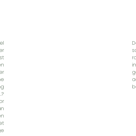
el
D
er
s
st
r
en
i
er
g
me
a
ng
b
…?
or
an
en
et
ge