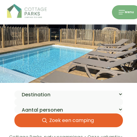
Menu
Zoek een camping
Cottage Parks, natuurcampings
»
Onze vakantie-