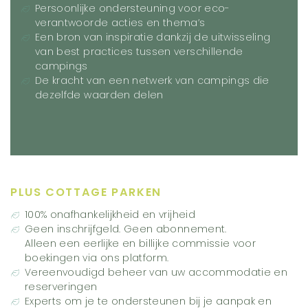
Persoonlijke ondersteuning voor eco-
verantwoorde acties en thema’s
Een bron van inspiratie dankzij de uitwisseling
van best practices tussen verschillende
campings
De kracht van een netwerk van campings die
dezelfde waarden delen
PLUS COTTAGE PARKEN
100% onafhankelijkheid en vrijheid
Geen inschrijfgeld. Geen abonnement.
Alleen een eerlijke en billijke commissie voor
boekingen via ons platform.
Vereenvoudigd beheer van uw accommodatie en
reserveringen
Experts om je te ondersteunen bij je aanpak en