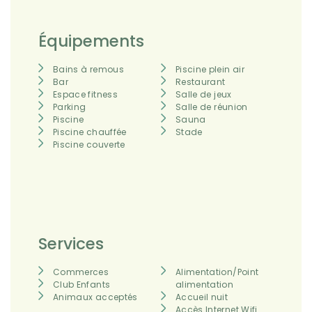
Équipements
Bains à remous
Piscine plein air
Bar
Restaurant
Espace fitness
Salle de jeux
Parking
Salle de réunion
Piscine
Sauna
Piscine chauffée
Stade
Piscine couverte
Services
Commerces
Alimentation/Point
Club Enfants
alimentation
Animaux acceptés
Accueil nuit
Accès Internet Wifi