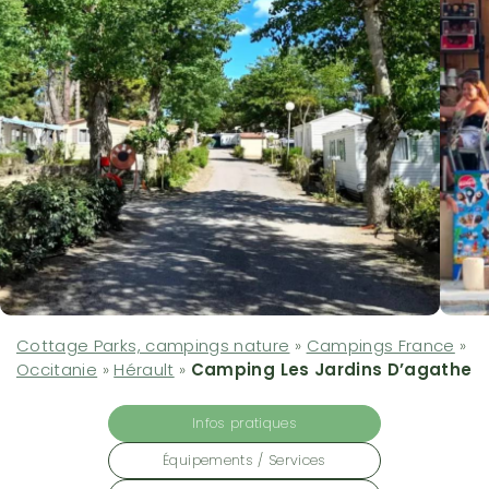
Cottage Parks, campings nature
»
Campings France
»
Occitanie
»
Hérault
»
Camping Les Jardins D’agathe
Infos pratiques
Équipements / Services