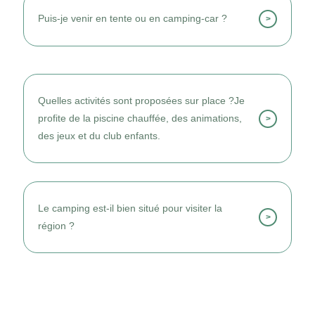
accueillent confortablement familles,
Puis-je venir en tente ou en camping-car ?
>
couples et groupes.
Oui, des emplacements nus ombragés sont
disponibles avec accès aux sanitaires.
Quelles activités sont proposées sur place ?Je
profite de la piscine chauffée, des animations,
>
des jeux et du club enfants.
Je profite de la piscine chauffée, des
animations, des jeux et du club enfants.
Le camping est-il bien situé pour visiter la
>
région ?
Oui, il se trouve à proximité des plages, du
centre de Cap d’Agde et des multiples loisirs
méditerranéens.