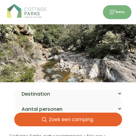
Menu
Zoek een camping
Cottage Parks, natuurcampings
»
Nieuws
»