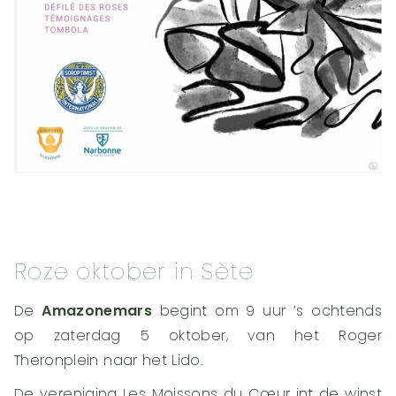
Roze oktober in Sète
De
Amazonemars
begint om 9 uur ’s ochtends
op zaterdag 5 oktober, van het Roger
Theronplein naar het Lido.
De vereniging Les Moissons du Cœur int de winst