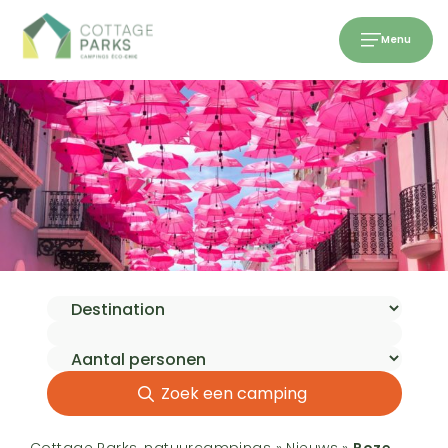
Menu
Zoek een camping
Cottage Parks, natuurcampings
»
Nieuws
»
Roze