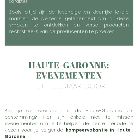
karakter.
Zoals altijd zijn de levendige en kleurrijke lokale
markten de perfecte gelegenheid om al deze
smaken te ontdekken en verse producten
rechtstreeks van de producenten te proeven.
HAUTE-GARONNE:
EVENEMENTEN
HET HELE JAAR DOOR
Ben je geïnteresseerd in de Haute-Garonne als
bestemming? Hier zijn enkele niet te missen
evenementen om je te helpen de beste periode te
kiezen voor je volgende
kampeervakantie in Haute-
Garonne
.