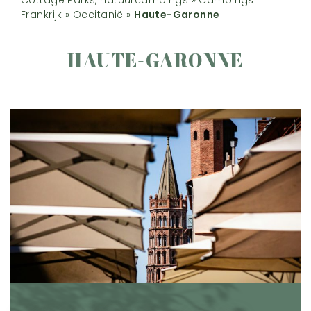
Frankrijk
»
Occitanië
»
Haute-Garonne
HAUTE-GARONNE