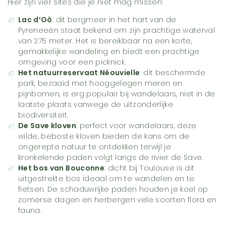
Hier zijn vier sites die je niet mag missen:
Lac d’Oô
: dit bergmeer in het hart van de
Pyreneeën staat bekend om zijn prachtige waterval
van 275 meter. Het is bereikbaar na een korte,
gemakkelijke wandeling en biedt een prachtige
omgeving voor een picknick.
Het natuurreservaat Néouvielle
: dit beschermde
park, bezaaid met hooggelegen meren en
pijnbomen, is erg populair bij wandelaars, niet in de
laatste plaats vanwege de uitzonderlijke
biodiversiteit.
De Save kloven
: perfect voor wandelaars, deze
wilde, beboste kloven bieden de kans om de
ongerepte natuur te ontdekken terwijl je
kronkelende paden volgt langs de rivier de Save.
Het bos van Bouconne
: dicht bij Toulouse is dit
uitgestrekte bos ideaal om te wandelen en te
fietsen. De schaduwrijke paden houden je koel op
zomerse dagen en herbergen vele soorten flora en
fauna.