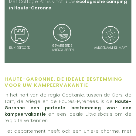
Met Cottage Parks vindt u uw
ecologische camping
in Haute-Garonne
.
GEVARIEERDE
RIJK ERFGOED
AANGENAAM KLIMAAT
LANDSCHAPPEN
HAUTE-GARONNE, DE IDEALE BESTEMMING
VOOR UW KAMPEERVAKANTIE
In het hart van de regio Occitanie, tussen de Gers, de
Tarn, de Ariège en de Hautes-Pyrénées, is de
Haute-
Garonne een perfecte bestemming voor een
kampeervakantie
en een ideale uitvalsbasis om de
regio te verkennen.
Het departement heeft ook een unieke charme, met