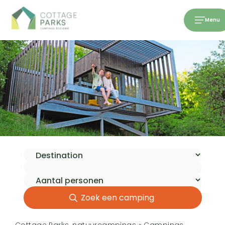
Menu
Zoek een camping
Cottage Parks, natuurcampings
»
Campings