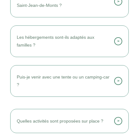
>
Saint-Jean-de-Monts ?
Je le choisis pour sa proximité avec la plage
et son ambiance familiale.
Les hébergements sont-ils adaptés aux
>
familles ?
Oui, les logements conviennent parfaitement
aux familles et groupes.
Puis-je venir avec une tente ou un camping-car
>
?
Oui, des emplacements nus spacieux sont
disponibles.
Quelles activités sont proposées sur place ?
>