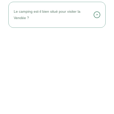
Je profite des loisirs, animations et activités
de plein air.
Le camping est-il bien situé pour visiter la
>
Vendée ?
Oui, il permet d’explorer facilement plages,
forêts et sites vendéens.