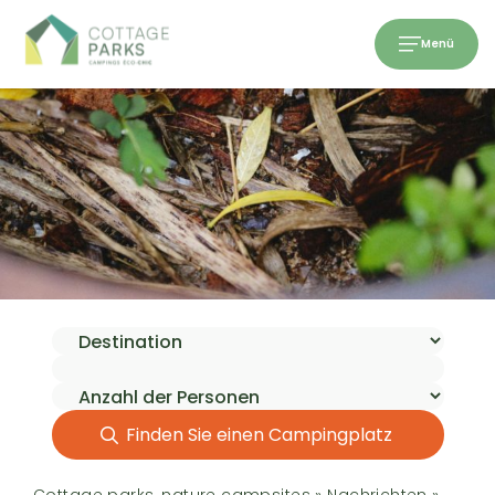
Menü
Finden Sie einen Campingplatz
Cottage parks, nature campsites
»
Nachrichten
»