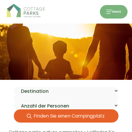
Menü
Finden Sie einen Campingplatz
Cottage parks, nature campsites
»
Leitfaden für