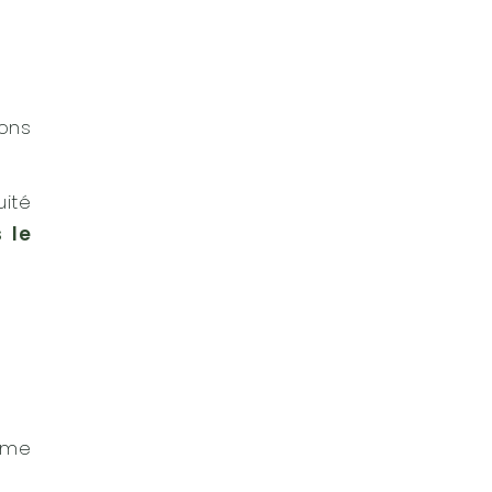
ions
uité
 le
isme