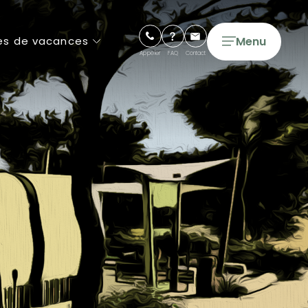
Menu
es de vacances
Appeler
FAQ
Contact
Campings 5 étoiles
Campings 4 étoiles
Cottages de Luxe
Tentes & Lodges Glamping
Longs séjours
Courts séjours