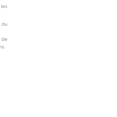
les
e du
s de
ns.