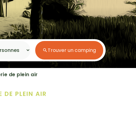
Espace aquatique
Accès direct plage
Trouver un camping
Séjour en bord de mer
rie de plein air
Séjour nature
Campings pas cher
 DE PLEIN AIR