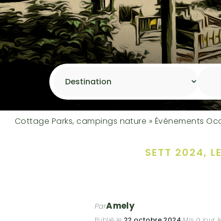
Cottage Parks, campings nature
»
Événements Occ
SETT 2024, L
Amely
Par
Publié le
22 octobre 2024
·
Mis à jour 