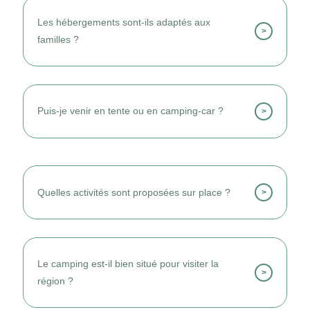
au bord de l’étang, sa piscine et son
Les hébergements sont-ils adaptés aux
ambiance conviviale.
>
familles ?
Oui, mobil-homes, tentes et emplacements
conviennent parfaitement aux familles et
Puis-je venir en tente ou en camping-car ?
>
groupes.
Oui, des emplacements nus avec services
sont disponibles pour tous types de
campeurs.
Quelles activités sont proposées sur place ?
>
Je profite de la piscine, du club enfants, des
jeux et des animations.
Le camping est-il bien situé pour visiter la
>
région ?