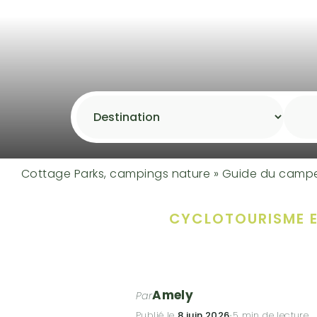
Cottage Parks, campings nature
»
Guide du camp
CYCLOTOURISME E
Amely
Par
Publié le
8 juin 2026
·
5 min de lecture