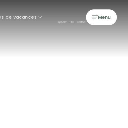
Menu
es de vacances
Appeler
FAQ
Contact
Campings 5 étoiles
Campings 4 étoiles
Cottages de Luxe
Tentes & Lodges Glamping
Longs séjours
Courts séjours