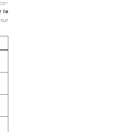
eco-
 le
 sur