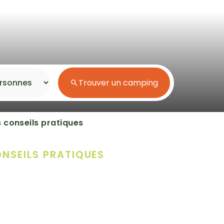
Espace aquatique
Accès direct plage
Trouver un camping
Séjour en bord de mer
s conseils pratiques
Séjour nature
Campings pas cher
NSEILS PRATIQUES