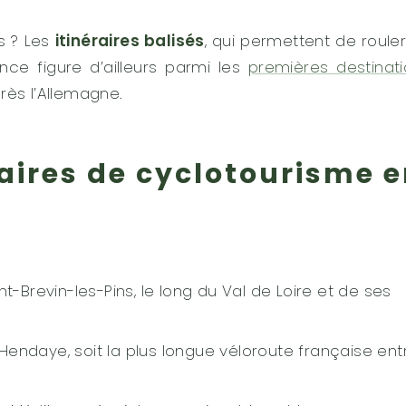
s ? Les
itinéraires balisés
, qui permettent de roule
ce figure d’ailleurs parmi les
premières destinat
près l’Allemagne.
raires de cyclotourisme 
t-Brevin-les-Pins, le long du Val de Loire et de ses
Hendaye, soit la plus longue véloroute française ent