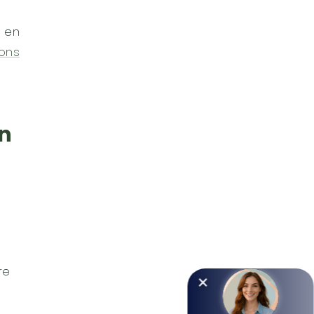
r en
ions
en
re