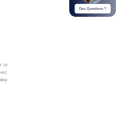
e la
avec
ndée